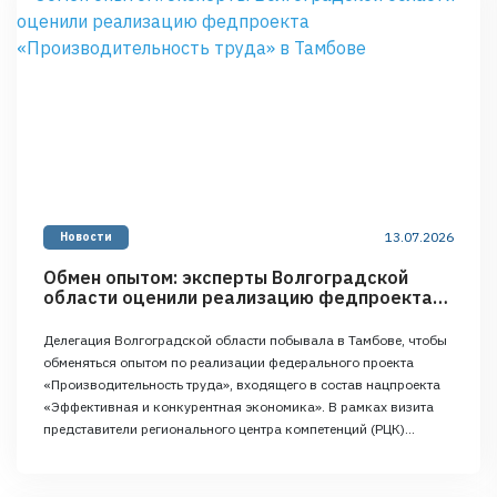
13.07.2026
Новости
Обмен опытом: эксперты Волгоградской
области оценили реализацию федпроекта
«Производительность труда» в Тамбове
Делегация Волгоградской области побывала в Тамбове, чтобы
обменяться опытом по реализации федерального проекта
«Производительность труда», входящего в состав нацпроекта
«Эффективная и конкурентная экономика». В рамках визита
представители регионального центра компетенций (РЦК)
Волгоградской области вошли в состав аттестационной
комиссии для оценки работы тамбовских коллег. В течение
двух дней эксперты проводили глубокий аудит деятельности