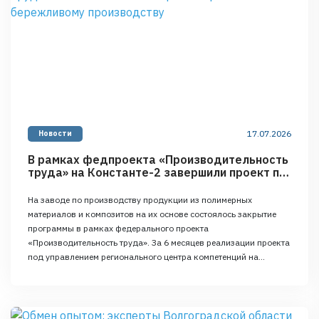
17.07.2026
Новости
В рамках федпроекта «Производительность
труда» на Константе-2 завершили проект по
бережливому производству
На заводе по производству продукции из полимерных
материалов и композитов на их основе состоялось закрытие
программы в рамках федерального проекта
«Производительность труда». За 6 месяцев реализации проекта
под управлением регионального центра компетенций на
«Константа-2» удалось увеличить выработку более чем на 35%.
Для оптимизации производственных процессов на
предприятии проводился полноценный комплекс мер: в ходе
диагностики эксперты …
Continued