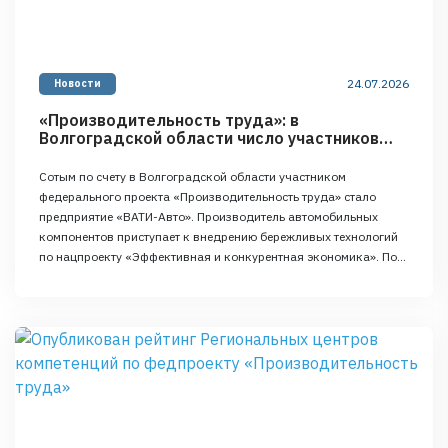
24.07.2026
Новости
«Производительность труда»: в
Волгоградской области число участников
проекта увеличилось до 100
Сотым по счету в Волгоградской области участником
федерального проекта «Производительность труда» стало
предприятие «ВАТИ-Авто». Производитель автомобильных
компонентов приступает к внедрению бережливых технологий
по нацпроекту «Эффективная и конкурентная экономика». По
информации комитета экономической политики и развития
Волгоградской области, на первоначальном этапе эксперты
Регионального центра компетенций совместно с рабочей
группой проведут диагностику процессов компании, определят
пилотный поток …
Continued