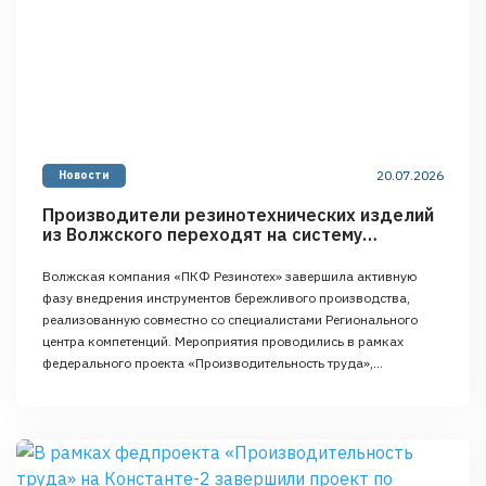
20.07.2026
Новости
Производители резинотехнических изделий
из Волжского переходят на систему
непрерывных улучшений
Волжская компания «ПКФ Резинотех» завершила активную
фазу внедрения инструментов бережливого производства,
реализованную совместно со специалистами Регионального
центра компетенций. Мероприятия проводились в рамках
федерального проекта «Производительность труда»,
входящего в нацпроект «Эффективная и конкурентная
экономика». Предприятие специализируется на изготовлении
резинотехнической продукции, в том числе трубок и шлангов из
полимерных материалов. Пилотной площадкой для отработки
новых подходов стал …
Continued