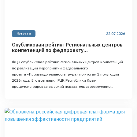
22.07.2026
Новости
Опубликован рейтинг Региональных центров
компетенций по федпроекту
«Производительность труда»
ФЦК опубликовал рейтинг Региональных центров компетенций
по реализации мероприятий федерального
проекта «Производительность труда» по итогам 1 полугодия
2026 года. Его возглавил РЦК Республики Крым,
продемонстрировав высокий показатель своевременно
вовлечённых предприятий в федпроект и профессиональный
уровень подготовки экспертов. Всего в рейтинге приняла
участие 61 региональная команда. «Главная цель нашего
рейтинга – выявить регионы с успешным опытом реализации
мероприятий федпроекта и …
Continued