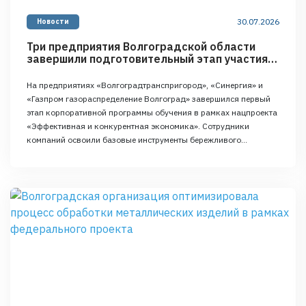
30.07.2026
Новости
Три предприятия Волгоградской области
завершили подготовительный этап участия в
федеральном проекте
«Производительность труда»
На предприятиях «Волгоградтранспригород», «Синергия» и
«Газпром газораспределение Волгоград» завершился первый
этап корпоративной программы обучения в рамках нацпроекта
«Эффективная и конкурентная экономика». Сотрудники
компаний освоили базовые инструменты бережливого
производства, что позволило сформировать команды для
предстоящей работы над пилотными потоками. Напомним, что
«Волгоградтранспригород» сфокусируется на процессе
перевозки пассажиров железнодорожным транспортом в
пригородном сообщении, «Синергия» направит усилия на …
Continued