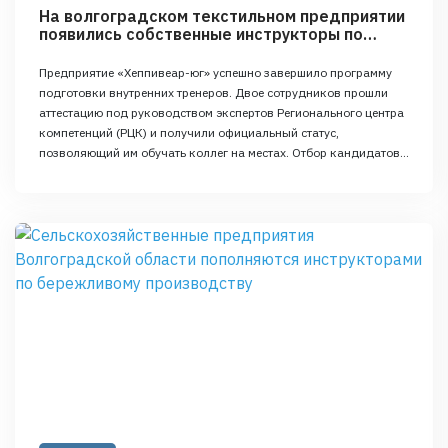
На волгоградском текстильном предприятии
появились собственные инструкторы по
бережливому производству
Предприятие «Хеппивеар-юг» успешно завершило программу
подготовки внутренних тренеров. Двое сотрудников прошли
аттестацию под руководством экспертов Регионального центра
компетенций (РЦК) и получили официальный статус,
позволяющий им обучать коллег на местах. Отбор кандидатов
в «Хеппивеар-юг» проводился с учетом их опыта
наставничества и знания современных методик оптимизации
процессов. Подготовка велась строго по методике РЦК:
теоретические вебинары и лекции …
Continued