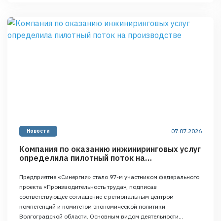
определило техническое обслуживание и ремонт ВДГО (ВКГО)
сторонних организаций и физических лиц. «Выбор участка для
пилота — это не лотерея. Мы тщательно анализировали карту …
Continued
07.07.2026
Новости
Компания по оказанию инжиниринговых услуг
определила пилотный поток на
производстве
Предприятие «Синергия» стало 97-м участником федерального
проекта «Производительность труда», подписав
соответствующее соглашение с региональным центром
компетенций и комитетом экономической политики
Волгоградской области. Основным видом деятельности