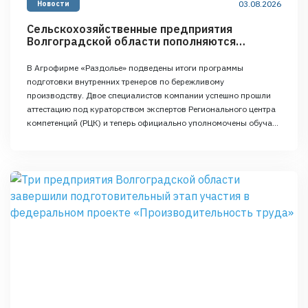
03.08.2026
Новости
Сельскохозяйственные предприятия
Волгоградской области пополняются
инструкторами по бережливому
производству
В Агрофирме «Раздолье» подведены итоги программы
подготовки внутренних тренеров по бережливому
производству. Двое специалистов компании успешно прошли
аттестацию под кураторством экспертов Регионального центра
компетенций (РЦК) и теперь официально уполномочены обучать
коллег. Подготовка инструкторов велась по методике,
утвержденной РЦК. Кандидаты отбирались с учетом их опыта в
наставничестве и владения современными инструментами
оптимизации процессов. Курс сочетал теорию …
Continued