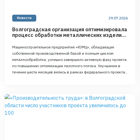
29.07.2026
Новости
Волгоградская организация оптимизировала
процесс обработки металлических изделий
в рамках федерального проекта
Машиностроительное предприятие «ЮМЦ», обладающее
собственной производственной базой и полным циклом
металлообработки, успешно завершило активную фазу проекта
по повышению оптимизации пилотного потока. Улучшения в
течение шести месяцев велись в рамках федерального проекта
«Производительность труда», который является частью
нацпроекта «Эффективная и конкурентная экономика».
Внедренные принципы бережливого производства позволили
достичь измеримых результатов на пилотном потоке по
оптимизации механической …
Continued