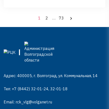
компании Синергия является производство электрической
распределительной и регулирующей аппаратуры. Кроме того,
предприятие специализируется на оказании инжиниринговых
›
Навигация п
услуг промышленным предприятиям. Ключевыми
1
2
…
73
компетенциями компании являются промышленная
автоматизация, строительство, производство инженерного
оборудования и программирование программного
обеспечения. До старта проекта …
Continued
Адрес: 400005, г. Волгоград, ул. Коммунальная, 14
Тел:
+7 (8442) 32-01-24, 32-01-18
Email:
rck_vlg@volganet.ru