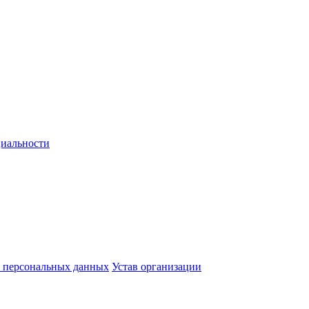
иальности
у персональных данных
Устав организации