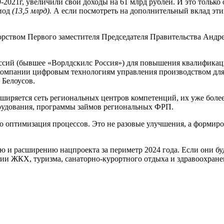
2021г, увеличили свои доходы на 61 млрд рублей. И это только о
риод
(13,5 млрд).
А если посмотреть на дополнительный вклад этих
орством Первого заместителя Председателя Правительства Андр
ессий (бывшее «Ворлдскилс Россия») для повышения квалифика
компании цифровым технологиям управления производством для
Белоусов.
ширяется сеть региональных центров компетенций, их уже боле
рудования, программы займов региональных ФРП.
то оптимизация процессов. Это не разовые улучшения, а форми
и расширению нацпроекта за периметр 2024 года. Если они буд
ии ЖКХ, туризма, санаторно-курортного отдыха и здравоохране