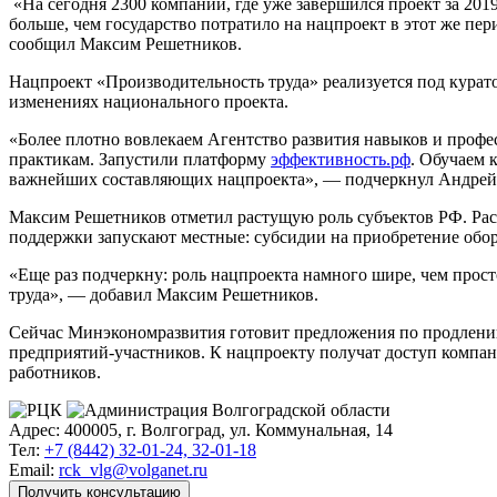
«На сегодня 2300 компаний, где уже завершился проект за 2019-
больше, чем государство потратило на нацпроект в этот же пе
сообщил Максим Решетников.
Нацпроект «Производительность труда» реализуется под курат
изменениях национального проекта.
«Более плотно вовлекаем Агентство развития навыков и проф
практикам. Запустили платформу
эффективность.рф
. Обучаем 
важнейших составляющих нацпроекта», — подчеркнул Андрей 
Максим Решетников отметил растущую роль субъектов РФ. Рас
поддержки запускают местные: субсидии на приобретение обо
«Еще раз подчеркну: роль нацпроекта намного шире, чем прос
труда», — добавил Максим Решетников.
Сейчас Минэкономразвития готовит предложения по продлению 
предприятий-участников. К нацпроекту получат доступ компан
работников.
Адрес: 400005, г. Волгоград, ул. Коммунальная, 14
Тел:
+7 (8442) 32-01-24, 32-01-18
Email:
rck_vlg@volganet.ru
Получить консультацию