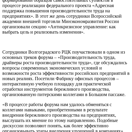
формировании образцов самостоятельных субъектов в
процессе реализации федерального проекта «Адресная
поддержка повышения производительности труда на
предприятиях». В этот же день сотрудники Всероссийской
академии внешней торговли Минэкономразвития России
организовали секцию «Антикризисное управление: как
выбрать цель и реализовать изменения».
Сотрудники Волгоградского РЦК поучаствовали в одном из
основных треков форума – «Производительность труда,
драйверы роста производительности труда», где обсуждались
вопросы современных экономических условий и
возможности роста эффективности российских предприятий в
новых реалиях. Посетили Фабрику офисных процессов –
интерактивную учебную площадку для практической
отработки инструментов бережливого производства,
организованную питерскими коллегами в Большом пассаже.
«В процессе работы форума нам удалось обменяться с
коллегами навыками, приобретенными в результате
внедрения бережливого производства на предприятиях,
выслушать их мнение по этому направлению. Подобные
дискуссии позволяют понять, как более эффективно
организовывать этапы внедрения улучшений в компаниях»,