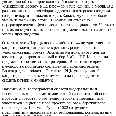
увеличило объемы производства бисквитных тортов
«Княжеский десерт» в 1,5 раза – до 4 тыс. единиц в месяц. В 2
раза сокращено время сборки одного кондитерского изделия, а
создание партии снижено в 8 раз. Запасы муки также были
уменьшены с 24 до 3 тонн. В компании отмечено
перераспределение функциональности специалистов. Часть из
них были обучены, что позволяет подменит коллег на любых
этапах производства.
Отметим, что «Царицынский комбинат» — не единственное
кондитерское предприятие в регионе, решившее стать
участником нацпроекта. Эксперты Регионального центра
компетенций провели очный отбор ЗАОр «НП Конфил» на
предмет его соответствия критериям. В настоящее время
руководство подписало соглашение с администрацией
Волгоградской области. Эксперты РЦК уже обучили 9
кондитеров выявлять «узкие» места на производстве и
сводить потери к минимуму.
Напомним, в Волгоградской области Федеральным и
Региональным центрами компетенций на постоянной основе
проводится работа по обучению персонала предприятий-
участников национального проекта основам бережливого
производства. Так, уже обучено 1002 сотрудников
предприятий и представителей региональных команд, из них: